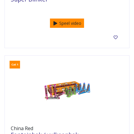
25 in een doosje.
Speel video
Cat 1
China Red