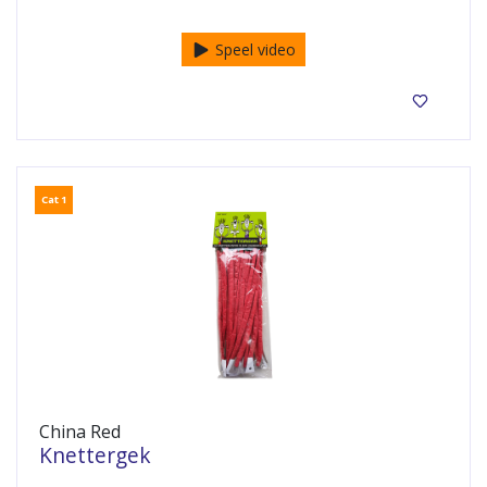
Bengaals vuur in 5 heldere kleuren
Speel video
Cat 1
China Red
Knettergek