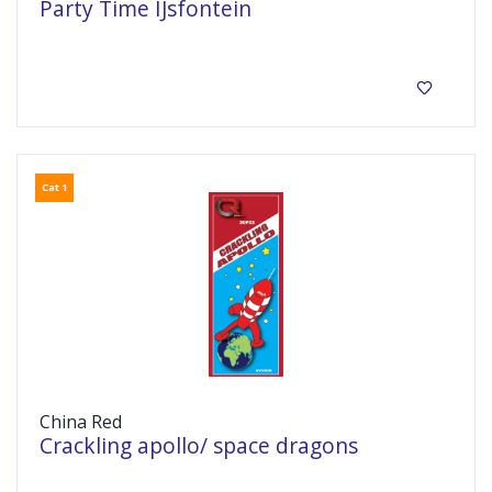
Party Time IJsfontein
Cat 1
China Red
Crackling apollo/ space dragons
Crackling Kanonslag!