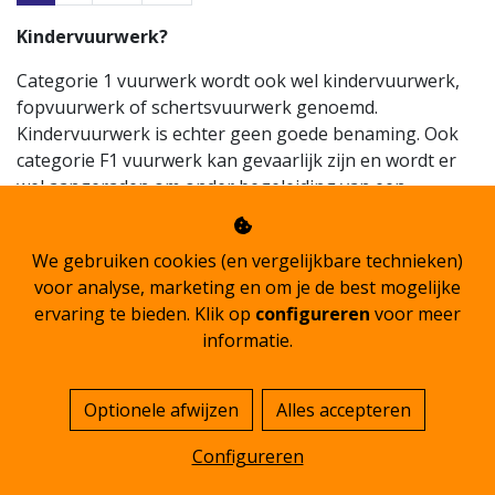
Kindervuurwerk?
Categorie 1 vuurwerk wordt ook wel kindervuurwerk,
fopvuurwerk of schertsvuurwerk genoemd.
Kindervuurwerk is echter geen goede benaming. Ook
categorie F1 vuurwerk kan gevaarlijk zijn en wordt er
wel aangeraden om onder begeleiding van een
volwassene dit af te steken.
Mag ik categorie 1 vuurwerk het hele jaar
We gebruiken cookies (en vergelijkbare technieken)
afsteken?
voor analyse, marketing en om je de best mogelijke
ervaring te bieden. Klik op
configureren
voor meer
Ja dit mag! Categorie F1 mag het hele jaar verkocht en
informatie.
afgestoken worden.
Vanaf welke leeftijd mag ik categorie F1 v
!
uurwerk
Optionele afwijzen
Alles accepteren
kopen?
Configureren
Categorie F1 vuurwerk mag verkocht worden aan