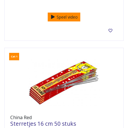
6 in een pakje
Speel video
Cat 1
China Red
Sterretjes 16 cm 50 stuks