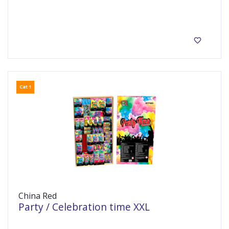
word het een meisje of en jongentje?
Cat 1
China Red
Party / Celebration time XXL
Waanzinnig groot cat 1 pakket