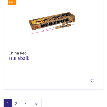
Cat 1
China Red
Huilebalk
20 Gillende keukenmeiden
1
2