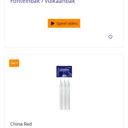
Fonteinbak / vulkaanbak
Telt niet mee voor gratis vuurwerk!
Speel video
Cat 1
China Red