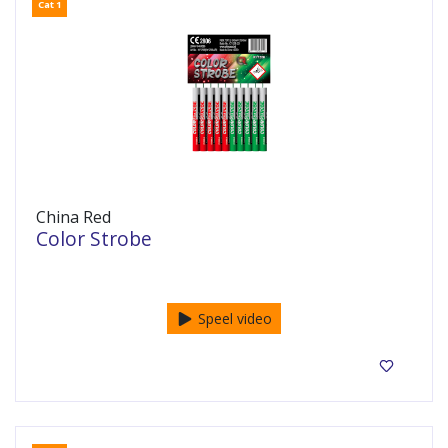
Cat 1
China Red
Color Strobe
10 in een pak!
Speel video