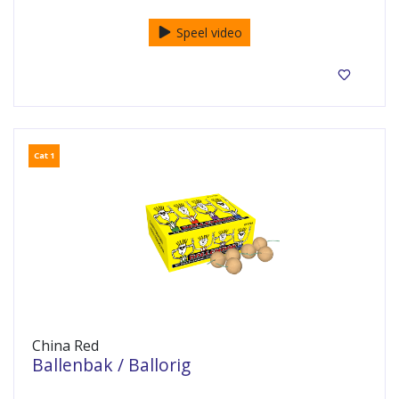
Speel video
Cat 1
China Red
Ballenbak / Ballorig
50 ballen in een bak