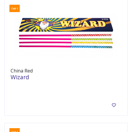
Cat 1
China Red
Wizard
8 in een doosje.
Cat 1