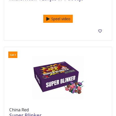
4 zakjes met 50 stuks!
Speel video
Cat 1
China Red
Super Blinker