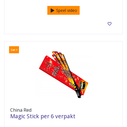
Speel video
Cat 1
China Red
Magic Stick per 6 verpakt
6 handfakkels in een pakket.