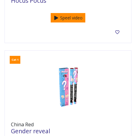
Hocus Pocus
Speel video
Cat 1
China Red
Gender reveal