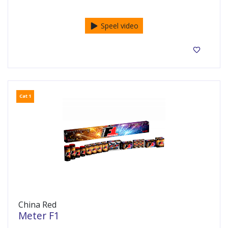
Categorie F1 Vuurwerk pakket
Speel video
Cat 1
China Red
Meter F1