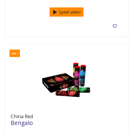
Speel video
Cat 1
China Red
Bengalo