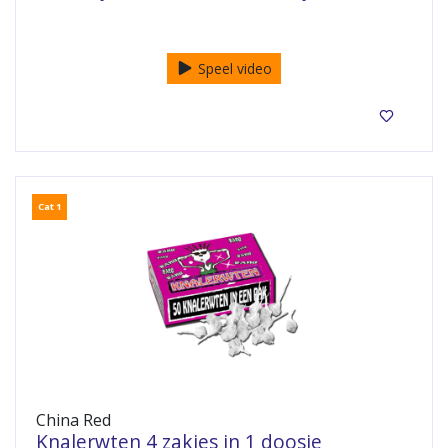
6 in een doosje
Speel video
Cat 1
China Red
Knalerwten 4 zakjes in 1 doosje