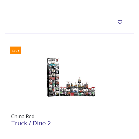
Categorie F1 vuurwerkpakket!
Cat 1
China Red
Truck / Dino 2
Cat 1 siervuurwerk pakket